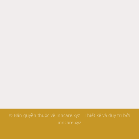
© Bản quyền thuộc về inncare.xyz
Thiết kế và duy trì bởi
inncare.xyz