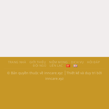
TRANG NHÀ
GIỚI THIỆU
NIỀM MONG
DỊCH VỤ
HỎI ĐÁP
ĐỘI NGŨ
LIÊN LẠC
© Bản quyền thuộc về inncare.xyz
Thiết kế và duy trì bởi
inncare.xyz