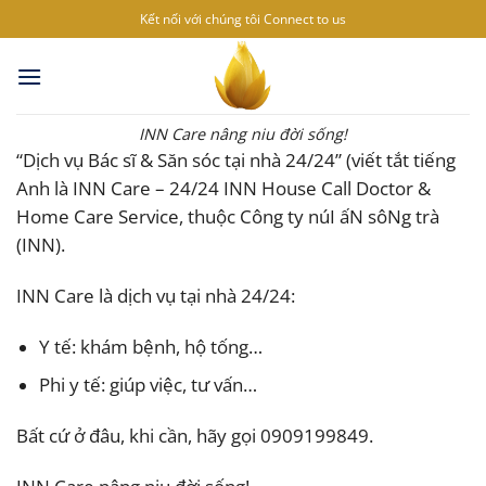
Bỏ
Kết nối với chúng tôi
Connect to us
qua
nội
dung
INN Care nâng niu đời sống!
“Dịch vụ Bác sĩ & Săn sóc tại nhà 24/24” (viết tắt tiếng
Anh là INN Care – 24/24 INN House Call Doctor &
Home Care Service, thuộc Công ty núI ấN sôNg trà
(INN).
INN Care là dịch vụ tại nhà 24/24:
Y tế: khám bệnh, hộ tống…
Phi y tế: giúp việc, tư vấn…
Bất cứ ở đâu, khi cần, hãy gọi 0909199849.