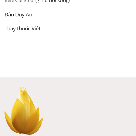
INN Care nâng niu đời sống!
Đào Duy An
Thầy thuốc Việt