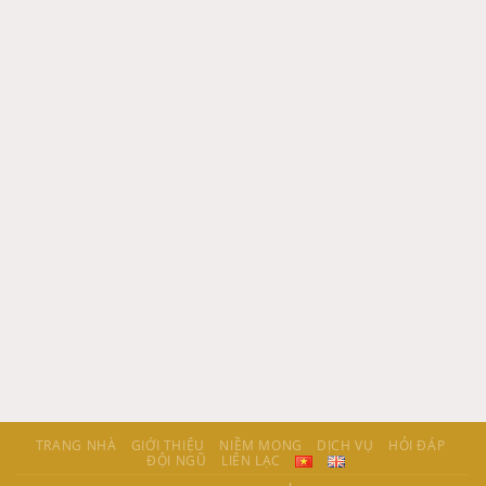
TRANG NHÀ
GIỚI THIỆU
NIỀM MONG
DỊCH VỤ
HỎI ĐÁP
ĐỘI NGŨ
LIÊN LẠC