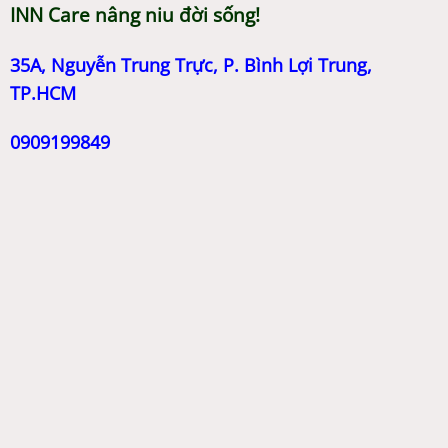
INN Care nâng niu đời sống!
35A, Nguyễn Trung Trực, P. Bình Lợi Trung,
TP.HCM
0909199849