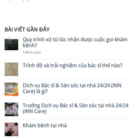
BÀI VIẾT GẦN ĐÂY
Quy trình xử từ lúc nhận được cuộc gọi khám
bệnh?
1
Bình luận
Trình độ và trải nghiệm của bác sĩ thế nào?
Dịch vụ Bác sĩ & Săn sóc tại nhà 24/24 (INN
Care) là gì?
Trưởng Dịch vụ Bác sĩ & Săn sóc tại nhà 24/24
(INN Care)
Khám bệnh tại nhà